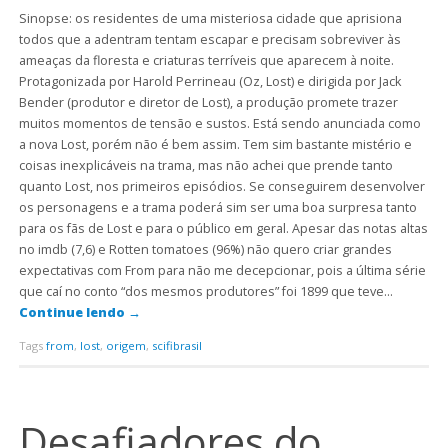
Sinopse: os residentes de uma misteriosa cidade que aprisiona
todos que a adentram tentam escapar e precisam sobreviver às
ameaças da floresta e criaturas terríveis que aparecem à noite.
Protagonizada por Harold Perrineau (Oz, Lost) e dirigida por Jack
Bender (produtor e diretor de Lost), a produção promete trazer
muitos momentos de tensão e sustos. Está sendo anunciada como
a nova Lost, porém não é bem assim. Tem sim bastante mistério e
coisas inexplicáveis na trama, mas não achei que prende tanto
quanto Lost, nos primeiros episódios. Se conseguirem desenvolver
os personagens e a trama poderá sim ser uma boa surpresa tanto
para os fãs de Lost e para o público em geral. Apesar das notas altas
no imdb (7,6) e Rotten tomatoes (96%) não quero criar grandes
expectativas com From para não me decepcionar, pois a última série
que caí no conto “dos mesmos produtores” foi 1899 que teve…
Continue lendo
→
Tags
from
,
lost
,
origem
,
scifibrasil
Desafiadores do