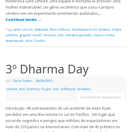
misteriosa Lune Lefevre, uma equipe é montada às pressas: uma
mulher indestrutível, um gênio excêntrico que usou o próprio
cérebro em um experimento envolvendo autômatos,…
Continue lendo
→
Tags
artur vecchi
,
atlântida
,
Avec Editora
,
desafiadores do destino
,
felipe
castilho
,
graphic novel
,
lemúria
,
lost
,
mariane gusmão
,
mauro fodra
,
steampunk
,
vitor Coelho
3º Dharma Day
por
Carol Suiter
|
06/05/2010
|
cultura
,
dvd
,
eventos
,
ficção
,
lost
,
scifibrasil
,
seriados
Comentários desativados
Introdução 48 sobreviventes de um acidente de avião ficam
perdidos em uma ilha remota no sul do Pacífico. Um lugar que
esconde segredos e perigos que milhões de espectadores em
mais de 220 países se emocionaram. Com mais de 45 prêmios no