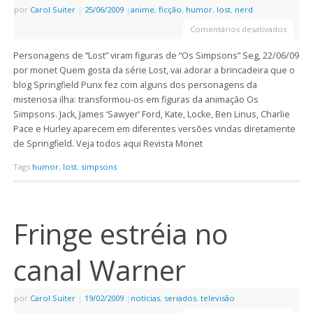
por
Carol Suiter
|
25/06/2009
|
anime
,
ficção
,
humor
,
lost
,
nerd
Comentários desativados
Personagens de “Lost” viram figuras de “Os Simpsons” Seg, 22/06/09
por monet Quem gosta da série Lost, vai adorar a brincadeira que o
blog Springfield Punx fez com alguns dos personagens da
misteriosa ilha: transformou-os em figuras da animação Os
Simpsons. Jack, James ‘Sawyer’ Ford, Kate, Locke, Ben Linus, Charlie
Pace e Hurley aparecem em diferentes versões vindas diretamente
de Springfield. Veja todos aqui Revista Monet
Tags
humor
,
lost
,
simpsons
Fringe estréia no
canal Warner
por
Carol Suiter
|
19/02/2009
|
notícias
,
seriados
,
televisão