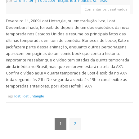
por
Carol Suiter
|
16/02/2009
|
ficção
,
lost
,
notícias
,
scifibrasil
Comentários desativados
Fevereiro 11, 2009 Lost Untangle, ou em tradução livre, Lost
Desembaralhado, foi exibido depois de um dos episódios da nova
temporada nos Estados Unidos e resume os principais fatos das
últimas temporadas em tom de comédia. Bonecos de Locke, Kate e
Jack fazem parte dessa animação, enquanto outros personagens
aparecem em páginas de um comic book que conta a história.
Importante ressaltar que o vídeo tem pitadas da quinta temporada
ainda inédita no Brasil, mas que em breve estará na tela da AXN.
Confira o vídeo aqui A quarta temporada de Lost é exibida no AXN
toda segunda às 21h. De segunda a sexta às 19h o canal exibe as
temporadas anteriores. por Fabio Hofnik | AXN
Tags
lost
,
lost untangle
1
2