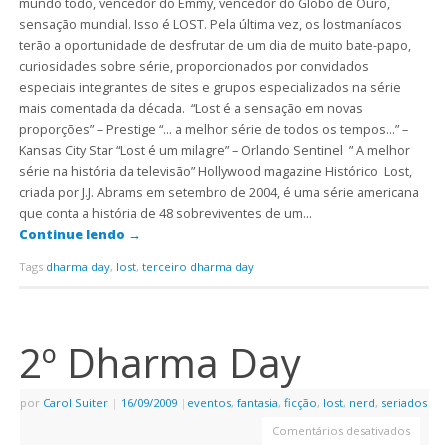
mundo todo, vencedor do Emmy, vencedor do Globo de Ouro,
sensação mundial. Isso é LOST. Pela última vez, os lostmaníacos
terão a oportunidade de desfrutar de um dia de muito bate-papo,
curiosidades sobre série, proporcionados por convidados
especiais integrantes de sites e grupos especializados na série
mais comentada da década. “Lost é a sensação em novas
proporções” – Prestige “… a melhor série de todos os tempos…” –
Kansas City Star “Lost é um milagre” – Orlando Sentinel ” A melhor
série na história da televisão” Hollywood magazine Histórico Lost,
criada por J.J. Abrams em setembro de 2004, é uma série americana
que conta a história de 48 sobreviventes de um…
Continue lendo
→
Tags
dharma day
,
lost
,
terceiro dharma day
2º Dharma Day
por
Carol Suiter
|
16/09/2009
|
eventos
,
fantasia
,
ficção
,
lost
,
nerd
,
seriados
Comentários desativados