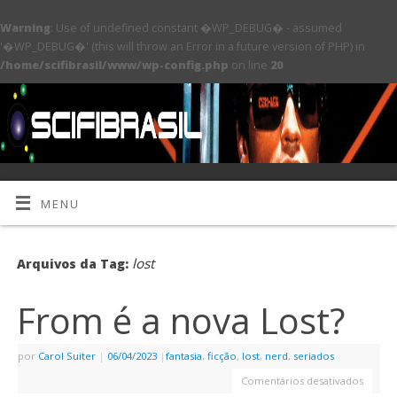
Warning
: Use of undefined constant �WP_DEBUG� - assumed
'�WP_DEBUG�' (this will throw an Error in a future version of PHP) in
/home/scifibrasil/www/wp-config.php
on line
20
MENU
lost
Arquivos da Tag:
From é a nova Lost?
por
Carol Suiter
|
06/04/2023
|
fantasia
,
ficção
,
lost
,
nerd
,
seriados
Comentários desativados