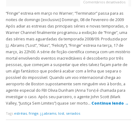
Comentários desativados
“Fringe” estreia em março no Warner; “Terminator” passa para as
noites de domingo [exclusivo] Domingo, 08 de Fevereiro de 2009
Após adiar as estreias das principais séries e novas temporadas, o
Warner Channel finalmente programou a exibição de “Fringe”, uma
das séries mais aguardadas da temporada 2008/09. Produzida por
J.J. Abrams (“Lost”, “Alias”, “Felicity”), “Fringe” estreia na terça, 17 de
março, às 22h00. A série de ficção-científica começa com um mistério
mortal envolvendo eventos inacreditáveis é descoberto por três
pessoas, que começam a suspeitar que eles talvez façam parte de
um algo fantástico que poderá acabar com a linha que separa o
possível do impossível. Quando um voo internacional chega ao
aeroporto de Boston supostamente sem ninguém vivo à bordo, a
agente especial do FBI Olivia Dunham (Anna Torv) é chamada para
investigar o caso. Após seu parceiro, o agente John Scott (Mark
Valley, “Justiça Sem Limites”) quase ser morto…
Continue lendo
→
Tags
estréias
,
fringe
,
j.j.abrams
,
lost
,
seriados