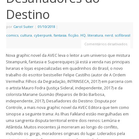
Destino
por
Carol Suiter
|
01/10/2018
|
comics
,
cultura
,
cyberpunk
,
fantasia
,
ficção
,
HQ
,
literatura
,
nerd
,
scifibrasil
Comentários desativados
Nova graphic novel da AVEC leva o leitor a um universo que mistura
Steampunk, fantasia e Superequipes Já está a venda nas principais
livrarias e lojas especializadas em quadrinhos do Brasil, o novo
trabalho do escritor bestseller Felipe Castilho (autor de A Ordem
Vermelha: Filhos da Degradação, INTRINSECA, 2017) em parceria com
o artista Mauro Fodra (Justiça Sideral, independente, 2017) e da
colorista Mariane Gusmão (Reparos de Brão Barbosa,
independente, 2017), Desafiadores do Destino: Disputa por
Controle, a mais nova graphic novel da AVEC Editora que tem como
sinopse a seguinte trama: As Ilhas Falkland estão mergulhadas em
uma sangrenta disputa territorial entre dois reinos: Lemúria e
Atlântida. Muitos inocentes já morreram ao longo do conflito,
incluindo os gorgs, moradores originais do lugar. Liderados pela