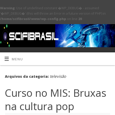
Warning
: Use of undefined constant �WP_DEBUG� - assumed
'�WP_DEBUG�' (this will throw an Error in a future version of PHP) in
/home/scifibrasil/www/wp-config.php
on line
20
MENU
televisão
Arquivos da categoria:
Curso no MIS: Bruxas
na cultura pop