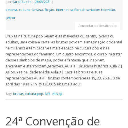
por
Carol Suiter
|
25/03/2021
|
cinema
,
cultura
,
fantasia
,
ficção
,
internet
,
scifibrasil
,
seriados
,
televisão
,
terror
Comentários desativados
Bruxas na cultura pop Sejam elas malvadas ou gentis, jovens ou
adultas, uma coisa é certa: as bruxas povoam a imaginação ocidental
há milênios e têm cada vez mais espaço na cultura pop e nas
representações do feminino. Em quatro encontros, o curso irá tratar
desses símbolos de magia, poder e fantasia que inspiram,
encantam e aterrorizam gerações. Aula 1 | Bruxaria histórica Aula 2 |
As bruxas na Idade Média Aula 3 | Caça às bruxas e suas
representações Aula 4 | Bruxas contemporâneas 19, 23, 26 e 30 de
abril das 19 as 21h R$120,00 Saiba mais aqui
Tags
bruxas
,
cultura pop
,
MIS
,
mis-sp
24ª Convenção de