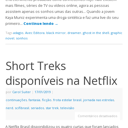
mais filmes, séries de TV ou vídeos online, agora as pessoas
assistem apenas os sonhos umas das outras… Quando a jovem
Kaya Muniz experimenta uma droga sintética e faz uma live do seu
primeiro…
Continue lendo
→
Tags
adagio
,
Avec Editora
,
black mirror
,
dreamer
,
ghost in the shell
,
graphic
novel
,
sonhos
Short Treks
disponíveis na Netflix
por
Carol Suiter
|
17/01/2019
|
continuações
,
fantasia
,
ficção
,
frota estelar brasil
,
jornada nas estrelas
,
nerd
,
scifibrasil
,
seriados
,
star trek
,
televisão
Comentários desativados
A Netflix Brasil disponibilizou os quatro curtas que foram lançados