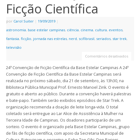
Ficção Científica
por
Carol Suiter
|
19/09/2019
|
astronomia
,
base estelar campinas
,
ciência
,
cinema
,
cultura
,
eventos
,
fantasia
,
ficção
,
jornada nas estrelas
,
nerd
,
scifibrasil
,
seriados
,
star trek
,
televisão
Comentários desativados
24ª Convenção de Ficção Científica da Base Estelar Campinas A 24ª
Convenção de Ficção Científica da Base Estelar Campinas será
realizada no próximo sábado, dia 21 de setembro, às 13h30, na
Biblioteca Pública Municipal Prof. Ernesto Manoel Zink. O evento é
gratuito e aberto ao público. Durante a convenção haverá palestras
e bate-papo. Também serão exibidos episódios de Star Trek. A
organização recomenda a doação de leite longa-vida. O total
coletado será entregue ao Lar Alice de Assistência à Mulher na
Terceira Idade de Campinas. Os doadores participarão de um
sorteio. O evento é organizado pela Base Estelar Campinas, grupo
de fãs de ficção científica, com apoio da Secretaria Municipal de
Cultura. Patrocinam o encontro o Sebo Top Gibi, Don Barioni