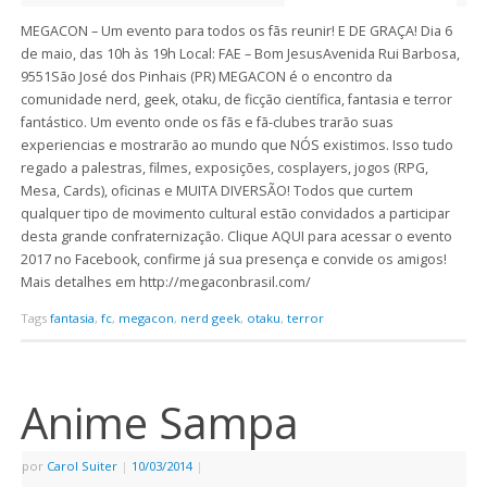
MEGACON – Um evento para todos os fãs reunir! E DE GRAÇA! Dia 6
de maio, das 10h às 19h Local: FAE – Bom JesusAvenida Rui Barbosa,
9551São José dos Pinhais (PR) MEGACON é o encontro da
comunidade nerd, geek, otaku, de ficção científica, fantasia e terror
fantástico. Um evento onde os fãs e fã-clubes trarão suas
experiencias e mostrarão ao mundo que NÓS existimos. Isso tudo
regado a palestras, filmes, exposições, cosplayers, jogos (RPG,
Mesa, Cards), oficinas e MUITA DIVERSÃO! Todos que curtem
qualquer tipo de movimento cultural estão convidados a participar
desta grande confraternização. Clique AQUI para acessar o evento
2017 no Facebook, confirme já sua presença e convide os amigos!
Mais detalhes em http://megaconbrasil.com/
Tags
fantasia
,
fc
,
megacon
,
nerd geek
,
otaku
,
terror
Anime Sampa
por
Carol Suiter
|
10/03/2014
|