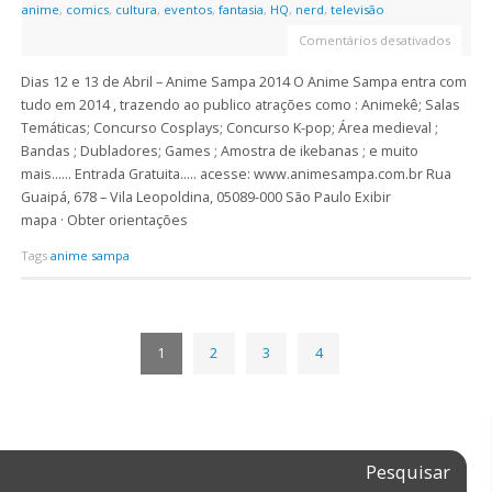
anime
,
comics
,
cultura
,
eventos
,
fantasia
,
HQ
,
nerd
,
televisão
Comentários desativados
Dias 12 e 13 de Abril – Anime Sampa 2014 O Anime Sampa entra com
tudo em 2014 , trazendo ao publico atrações como : Animekê; Salas
Temáticas; Concurso Cosplays; Concurso K-pop; Área medieval ;
Bandas ; Dubladores; Games ; Amostra de ikebanas ; e muito
mais…… Entrada Gratuita….. acesse: www.animesampa.com.br Rua
Guaipá, 678 – Vila Leopoldina, 05089-000 São Paulo Exibir
mapa · Obter orientações
Tags
anime sampa
1
2
3
4
Pesquisar