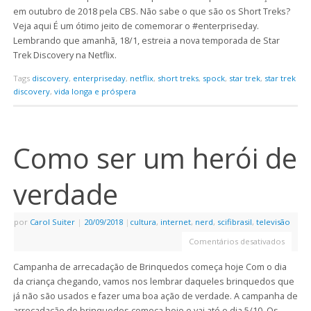
em outubro de 2018 pela CBS. Não sabe o que são os Short Treks?
Veja aqui É um ótimo jeito de comemorar o #enterpriseday.
Lembrando que amanhã, 18/1, estreia a nova temporada de Star
Trek Discovery na Netflix.
Tags
discovery
,
enterpriseday
,
netflix
,
short treks
,
spock
,
star trek
,
star trek
discovery
,
vida longa e próspera
Como ser um herói de
verdade
por
Carol Suiter
|
20/09/2018
|
cultura
,
internet
,
nerd
,
scifibrasil
,
televisão
Comentários desativados
Campanha de arrecadação de Brinquedos começa hoje Com o dia
da criança chegando, vamos nos lembrar daqueles brinquedos que
já não são usados e fazer uma boa ação de verdade. A campanha de
arrecadação de brinquedos começa hoje e vai até o dia 5/10. Os