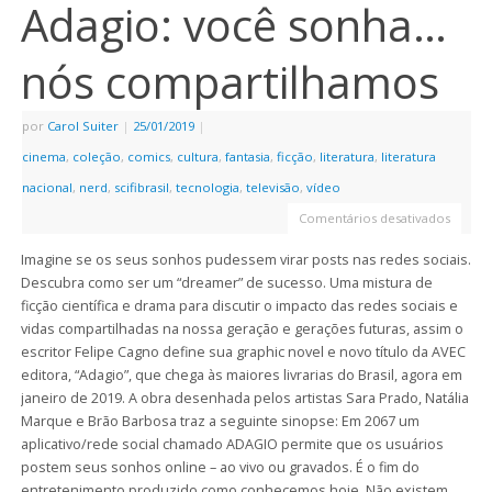
Adagio: você sonha…
nós compartilhamos
por
Carol Suiter
|
25/01/2019
|
cinema
,
coleção
,
comics
,
cultura
,
fantasia
,
ficção
,
literatura
,
literatura
nacional
,
nerd
,
scifibrasil
,
tecnologia
,
televisão
,
vídeo
Comentários desativados
Imagine se os seus sonhos pudessem virar posts nas redes sociais.
Descubra como ser um “dreamer” de sucesso. Uma mistura de
ficção científica e drama para discutir o impacto das redes sociais e
vidas compartilhadas na nossa geração e gerações futuras, assim o
escritor Felipe Cagno define sua graphic novel e novo título da AVEC
editora, “Adagio”, que chega às maiores livrarias do Brasil, agora em
janeiro de 2019. A obra desenhada pelos artistas Sara Prado, Natália
Marque e Brão Barbosa traz a seguinte sinopse: Em 2067 um
aplicativo/rede social chamado ADAGIO permite que os usuários
postem seus sonhos online – ao vivo ou gravados. É o fim do
entretenimento produzido como conhecemos hoje. Não existem