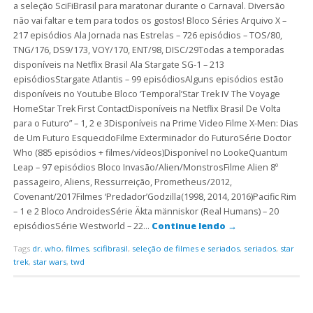
a seleção SciFiBrasil para maratonar durante o Carnaval. Diversão
não vai faltar e tem para todos os gostos! Bloco Séries Arquivo X –
217 episódios Ala Jornada nas Estrelas – 726 episódios – TOS/80,
TNG/176, DS9/173, VOY/170, ENT/98, DISC/29Todas a temporadas
disponíveis na Netflix Brasil Ala Stargate SG-1 – 213
episódiosStargate Atlantis – 99 episódiosAlguns episódios estão
disponíveis no Youtube Bloco ‘Temporal’Star Trek IV The Voyage
HomeStar Trek First ContactDisponíveis na Netflix Brasil De Volta
para o Futuro” – 1, 2 e 3Disponíveis na Prime Video Filme X-Men: Dias
de Um Futuro EsquecidoFilme Exterminador do FuturoSérie Doctor
Who (885 episódios + filmes/vídeos)Disponível no LookeQuantum
Leap – 97 episódios Bloco Invasão/Alien/MonstrosFilme Alien 8º
passageiro, Aliens, Ressurreição, Prometheus/2012,
Covenant/2017Filmes ‘Predador’Godzilla(1998, 2014, 2016)Pacific Rim
– 1 e 2 Bloco AndroidesSérie Äkta människor (Real Humans) – 20
episódiosSérie Westworld – 22…
Continue lendo
→
Tags
dr. who
,
filmes
,
scifibrasil
,
seleção de filmes e seriados
,
seriados
,
star
trek
,
star wars
,
twd