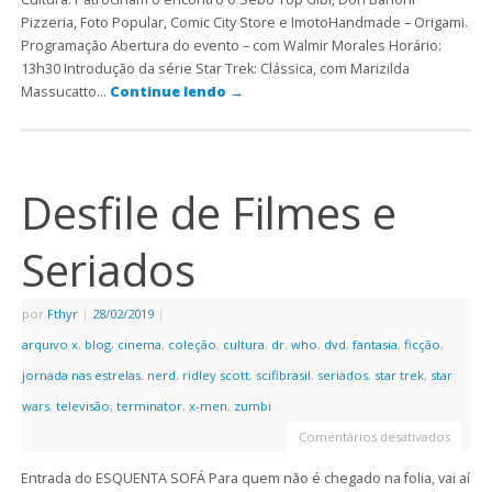
Pizzeria, Foto Popular, Comic City Store e ImotoHandmade – Origami.
Programação Abertura do evento – com Walmir Morales Horário:
13h30 Introdução da série Star Trek: Clássica, com Marizilda
Massucatto…
Continue lendo
→
Desfile de Filmes e
Seriados
por
Fthyr
|
28/02/2019
|
arquivo x
,
blog
,
cinema
,
coleção
,
cultura
,
dr. who
,
dvd
,
fantasia
,
ficção
,
jornada nas estrelas
,
nerd
,
ridley scott
,
scifibrasil
,
seriados
,
star trek
,
star
wars
,
televisão
,
terminator
,
x-men
,
zumbi
Comentários desativados
Entrada do ESQUENTA SOFÁ Para quem não é chegado na folia, vai aí