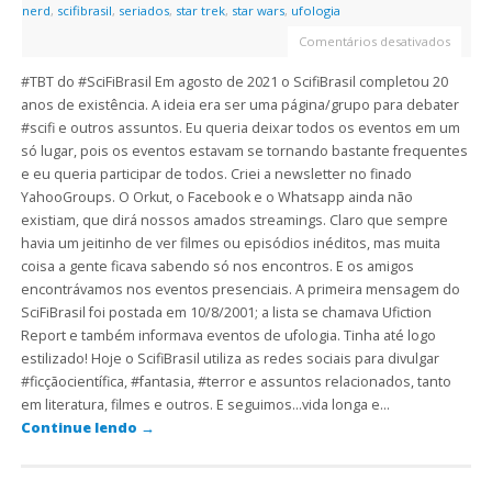
nerd
,
scifibrasil
,
seriados
,
star trek
,
star wars
,
ufologia
Comentários desativados
#TBT do #SciFiBrasil Em agosto de 2021 o ScifiBrasil completou 20
anos de existência. A ideia era ser uma página/grupo para debater
#scifi e outros assuntos. Eu queria deixar todos os eventos em um
só lugar, pois os eventos estavam se tornando bastante frequentes
e eu queria participar de todos. Criei a newsletter no finado
YahooGroups. O Orkut, o Facebook e o Whatsapp ainda não
existiam, que dirá nossos amados streamings. Claro que sempre
havia um jeitinho de ver filmes ou episódios inéditos, mas muita
coisa a gente ficava sabendo só nos encontros. E os amigos
encontrávamos nos eventos presenciais. A primeira mensagem do
SciFiBrasil foi postada em 10/8/2001; a lista se chamava Ufiction
Report e também informava eventos de ufologia. Tinha até logo
estilizado! Hoje o ScifiBrasil utiliza as redes sociais para divulgar
#ficçãocientífica, #fantasia, #terror e assuntos relacionados, tanto
em literatura, filmes e outros. E seguimos…vida longa e…
Continue lendo
→