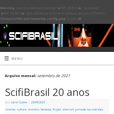
Warning
: Use of undefined constant �WP_DEBUG� - assumed
'�WP_DEBUG�' (this will throw an Error in a future version of PHP) in
/home/scifibrasil/www/wp-config.php
on line
20
MENU
setembro de 2021
Arquivo mensal:
ScifiBrasil 20 anos
por
Carol Suiter
|
23/09/2021
|
cinema
,
cultura
,
eventos
,
fantasia
,
ficção
,
internet
,
jornada nas estrelas
,