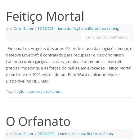
Feitiço Mortal
por
Carol Suiter
|
19/09/2021
|
fantasia
,
ficção
,
scifibrasil
,
streaming
Comentários desativados
Em uma Los Angeles dos anos 40, onde o uso da magia é comum, o
detetive Lovecraft é contratado para recuperar o Necronomicon.
Lutando contra gárgulas cínicas, zumbis e demônios, Lovecraft
precisa impedir que as forças do mal sejam evocadas. Feitiço Mortal
é um filme de 1991 estrelado por Fred Ward e Julianne Moore.
Disponível no HBOMax.
Tags
ficção
,
hbomaxbr
,
scifibrasil
O Orfanato
por
Carol Suiter
|
08/09/2021
|
cinema
,
fantasia
,
ficção
,
scifibrasil