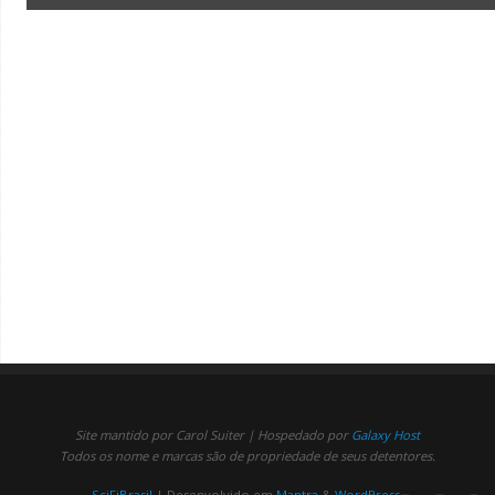
Site mantido por Carol Suiter | Hospedado por
Galaxy Host
Todos os nome e marcas são de propriedade de seus detentores.
SciFiBrasil
| Desenvolvido em
Mantra
&
WordPress.