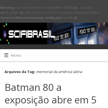
Warning
: Use of undefined constant �WP_DEBUG� - assumed
'�WP_DEBUG�' (this will throw an Error in a future version of PHP) in
/home/scifibrasil/www/wp-config.php
on line
20
MENU
memorial da américa latina
Arquivos da Tag:
Batman 80 a
exposição abre em 5