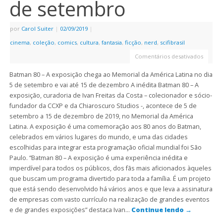
de setembro
por
Carol Suiter
|
02/09/2019
|
cinema
,
coleção
,
comics
,
cultura
,
fantasia
,
ficção
,
nerd
,
scifibrasil
Comentários desativados
Batman 80 – A exposição chega ao Memorial da América Latina no dia
5 de setembro e vai até 15 de dezembro A inédita Batman 80 – A
exposição, curadoria de Ivan Freitas da Costa – colecionador e sócio-
fundador da CCXP e da Chiaroscuro Studios -, acontece de 5 de
setembro a 15 de dezembro de 2019, no Memorial da América
Latina. A exposição é uma comemoração aos 80 anos do Batman,
celebrados em vários lugares do mundo, e uma das cidades
escolhidas para integrar esta programação oficial mundial foi São
Paulo. “Batman 80 – A exposição é uma experiência inédita e
imperdível para todos os públicos, dos fãs mais aficionados àqueles
que buscam um programa divertido para toda a família. É um projeto
que está sendo desenvolvido há vários anos e que leva a assinatura
de empresas com vasto currículo na realização de grandes eventos
e de grandes exposições” destaca Ivan…
Continue lendo
→