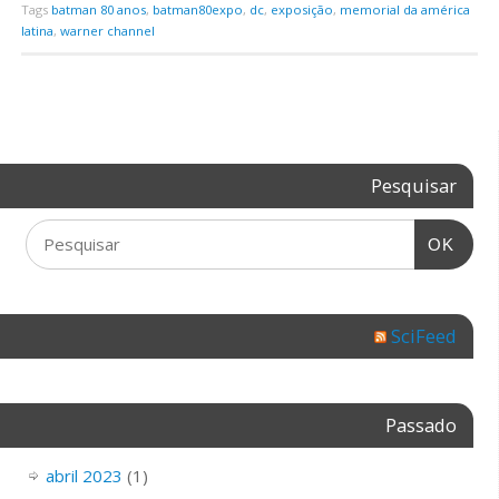
Tags
batman 80 anos
,
batman80expo
,
dc
,
exposição
,
memorial da américa
latina
,
warner channel
Pesquisar
OK
SciFeed
Passado
abril 2023
(1)