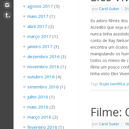
agosto 2017
(5)
por
Carol Suiter
|
21
maio 2017
(1)
Eu adoro filmes dos
abril 2017
(2)
Acredito que seja a 
nunca tinha assistid
março 2017
(1)
conto de Ray Nelson,
janeiro 2017
(3)
encontra um óculos m
manipulando os hum
dezembro 2016
(3)
todos os meios de c
novembro 2016
(1)
filme um pouco confu
tinha visto Eles Viv
outubro 2016
(4)
Tags
ficção científica
,
j
setembro 2016
(1)
julho 2016
(1)
maio 2016
(2)
Filme:
março 2016
(2)
por
Carol Suiter
|
16
fevereiro 2016
(1)