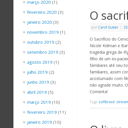
março 2020
(1)
O sacri
fevereiro 2020
(3)
janeiro 2020
(3)
por
Carol Suiter
|
25
novembro 2019
(1)
O Sacrifício do Cerv
outubro 2019
(2)
Nicole Kidman e Barr
setembro 2019
(3)
tragédia grega de If
filho de um ex-pacie
agosto 2019
(1)
familiares até seu t
julho 2019
(2)
familiares, assim c
acostumado com filme
junho 2019
(3)
não agrade muito. O 
Comenta!
abril 2019
(5)
março 2019
(10)
Tags
scifibrasil
,
stream
fevereiro 2019
(11)
janeiro 2019
(10)