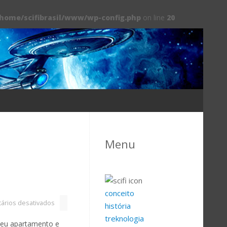
/home/scifibrasil/www/wp-config.php
on line
20
Menu
conceito
ários desativados
história
treknologia
 seu apartamento e