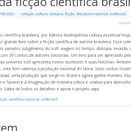
da ficção científica brasi
/05/2021
|
coleção
,
cultura
,
fantasia
,
ficção
,
literatura nacional
,
scifibrasil
Coment
ão científica brasileira, por Editora Madrepérola Leitura essencial hoje,
 é o grande livro sobre a ficção científica de autoria brasileira. Essa co
 variados subgêneros do scifi: viagem no tempo, distopia, invasão 
 com 39 contos de autores nacionais. Um livro para ser apreciado pel
ao universo scifi apresenta novos escritores e suas histórias. Ambien
este livro valoriza a produção nacional do tema. Seus contos trazem
globais; uma produção que surge no Brasil e agora ganha mundos. Ass
 e favorece a imaginação de maneira crítica e criativa para diversific
as. Saiba de todos os detalhes e apoie o projeto aqui.
icção científica nacional
,
scifibrasil
ivem