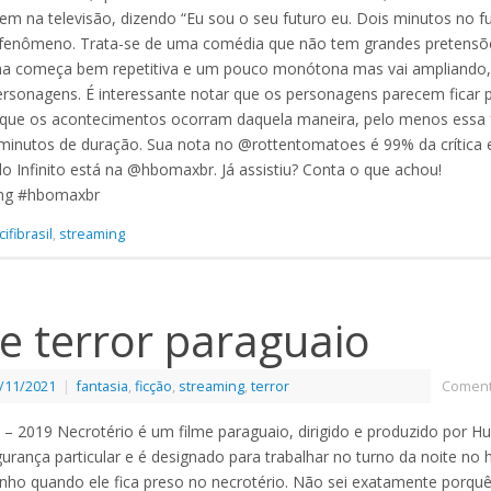
em na televisão, dizendo “Eu sou o seu futuro eu. Dois minutos no fu
 fenômeno. Trata-se de uma comédia que não tem grandes pretensõ
ama começa bem repetitiva e um pouco monótona mas vai ampliando
rsonagens. É interessante notar que os personagens parecem ficar 
 que os acontecimentos ocorram daquela maneira, pelo menos essa 
0 minutos de duração. Sua nota no @rottentomatoes é 99% da crítica 
o Infinito está na @hbomaxbr. Já assistiu? Conta o que achou!
ming #hbomaxbr
cifibrasil
,
streaming
e terror paraguaio
/11/2021
|
fantasia
,
ficção
,
streaming
,
terror
Coment
 – 2019 Necrotério é um filme paraguaio, dirigido e produzido por H
urança particular e é designado para trabalhar no turno da noite no 
anho quando ele fica preso no necrotério. Não sei exatamente porqu