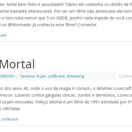
e. Achei bem-feito e assustador! Talvez ele contenha os clichês de f
chei bastante interessante. Por ser um filme não americano ele te
 e tem nota menor que 5 no IMDB, porém nada impede de você conf
l no @hbomaxbr Já conhecia esse filme? Comenta!
rasil
 Mortal
/09/2021
|
fantasia
,
ficção
,
scifibrasil
,
streaming
Coment
 dos anos 40, onde o uso da magia é comum, o detetive Lovecraft 
micon. Lutando contra gárgulas cínicas, zumbis e demônios, Lovecraf
 sejam evocadas. Feitiço Mortal é um filme de 1991 estrelado por Fr
no HBOMax.
,
scifibrasil