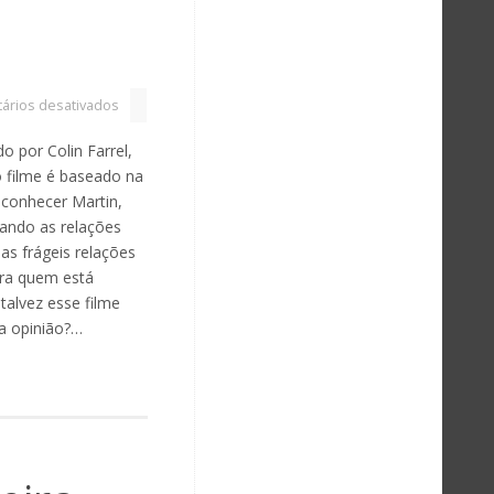
ários desativados
o por Colin Farrel,
o filme é baseado na
s conhecer Martin,
rando as relações
as frágeis relações
ara quem está
talvez esse filme
ua opinião?…