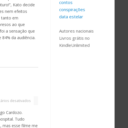
contos
turo!”, Kato decide
conspirações
es nem efeitos
data estelar
, tanto em
presos ao que
Autores nacionais
foi a sensação que
e 84% da audiência.
Livros grátis no
KindleUnlimited
ários desativados
ugo Cardozo.
hospital. Tudo
ê, mas esse filme me