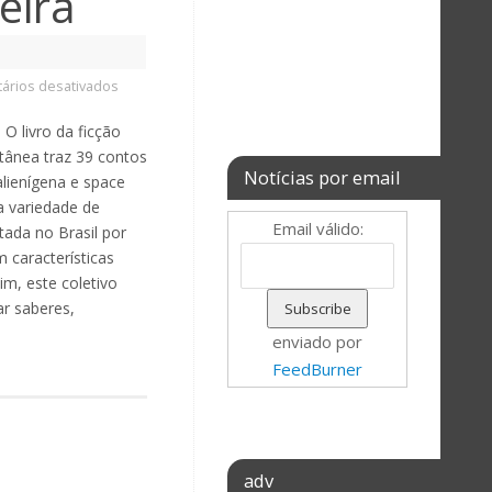
leira
ários desativados
 O livro da ficção
letânea traz 39 contos
Notícias por email
alienígena e space
a variedade de
Email válido:
tada no Brasil por
 características
im, este coletivo
ar saberes,
enviado por
FeedBurner
adv