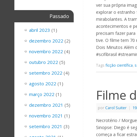
ver sua própria imag
explorar o estranho
Passado
mirabolantes. A tr
acontecimentos e pe
abril 2023
(1)
precisam fazer para
tive. O filme tem 7
dezembro 2022
(2)
Dois Minutos Além d
novembro 2022
(4)
#scifibrasil #strea
outubro 2022
(5)
Tags
ficção científica
,
s
setembro 2022
(4)
agosto 2022
(1)
Filme d
março 2022
(1)
dezembro 2021
(5)
por
Carol Suiter
|
19
novembro 2021
(1)
Necrotério / Morgue
setembro 2021
(3)
Sinopse: Diego é seg
começa a ficar estr