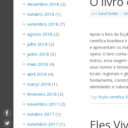
O livro 
dezembro 2018
(2)
outubro 2018
(1)
por
Carol Suiter
|
23
setembro 2018
(7)
agosto 2018
(2)
Apoie o livro da ficç
científica brasileira
julho 2018
(2)
e apresentam os mais
junho 2018
(3)
opera. O livro conta
textos, essa viagem 
maio 2018
(4)
seus nomes e temas, 
locais, regionais e 
abril 2018
(4)
fundamenta, constrói
março 2018
(1)
identidades e cultur
fevereiro 2018
(2)
Tags
ficção científica
,
f
novembro 2017
(2)
outubro 2017
(1)
Eles V
setembro 2017
(1)