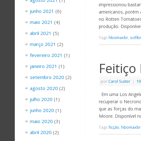
agosto 2021
(1)
impressionou bastant
junho 2021
(6)
americanos, porém a
no Rotten Tomatoes
maio 2021
(4)
produção. Disponíve
abril 2021
(5)
Tags
hbomaxbr
,
scifib
março 2021
(2)
fevereiro 2021
(1)
Feitiço
janeiro 2021
(1)
setembro 2020
(2)
por
Carol Suiter
|
19
agosto 2020
(2)
Em uma Los Angeles
julho 2020
(1)
recuperar o Necrono
que as forças do mal
junho 2020
(1)
Moore. Disponível 
maio 2020
(3)
Tags
ficção
,
hbomaxbr
abril 2020
(2)