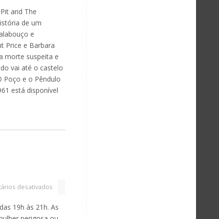
Pit and The
istória de um
alabouço e
t Price e Barbara
a morte suspeita e
do vai até o castelo
O Poço e o Pêndulo
61 está disponível
ários desativados
 das 19h às 21h. As
mulher perigosa ou