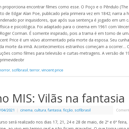
proporciona encontrar filmes como esse. O Poço e o Pêndulo (The 
o de Edgar Alan Poe, publicado pela primeira vez em 1842; narra a h
ndenado por inquisidores, que após sua sentença é jogado em um c
física e psicológica. Foi adaptado para o cinema em 1961 com Vincen
or Roger Corman. É somente inspirado, pois a trama é em torno de um
incent Price é um viúvo atormentado pela morte da esposa. Seu cunha
s da morte da irmã. Acontecimentos estranhos começam a ocorrer… 
uções como filmes para televisão e curtas-metragens. A versão de 19
primevideobr
horror
,
scifibrasil
,
terror
,
vincent price
o MIS: Vilãs na fantasia
/04/2021
|
cinema
,
cultura
,
fantasia
,
ficção
,
scifibrasil
Coment
urso será realizado nos dias 17, 21, 24 e 28 de maio, de 2ª e 6ª feira,
ine, ao vivo em tempo real e não ficam gravadas. O que torna uma 