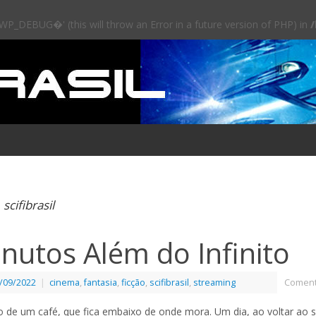
DEBUG�' (this will throw an Error in a future version of PHP) in
scifibrasil
:
nutos Além do Infinito
/09/2022
|
cinema
,
fantasia
,
ficção
,
scifibrasil
,
streaming
Coment
o de um café, que fica embaixo de onde mora. Um dia, ao voltar ao