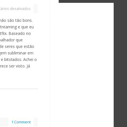
ários desativados
não são tão bons.
streaming e que eu
tflix. Baseado no
abalhador que
 de seres que estão
gem subliminar em
 bitolados. Achei o
ece ser visto. Já
1 Comment