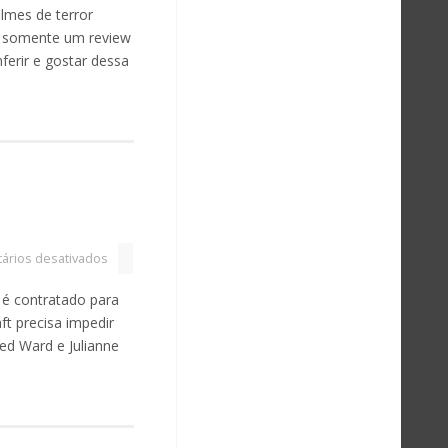
ilmes de terror
m somente um review
erir e gostar dessa
ários desativados
é contratado para
t precisa impedir
ed Ward e Julianne