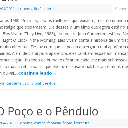
/04/2021
|
cinema
,
ficção
,
nerd
Coment
 anos 1980. Pra mim, são os melhores que existem, mesmo quando 
nostalgia que eles trazem. Dia desses vi um filme que agora está no 
o. Eles Vivem (They Live, 1988), do mestre John Carpenter, está na Ne
 Eight O´Clock in the Morning, Eles Vivem conta a história de um tr
uito diferente. Ele faz com que se possa enxergar a real aparência
anos. Além de disfarçar a aparência, eles também espalham mensa
omunicação, fazendo os humanos ficarem cada vez mais submissos e
so mas a crítica social que ele faz é sensacional; bastante atual, mer
em ou vai…
Continue lendo
→
ohn carpenter
,
scifibrasil
,
theylive
 O Poço e o Pêndulo
/04/2021
|
cinema
,
contos
,
fantasia
,
ficção
,
literatura