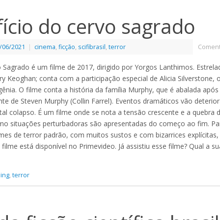
fício do cervo sagrado
/06/2021
|
cinema
,
ficção
,
scifibrasil
,
terror
Coment
o Sagrado é um filme de 2017, dirigido por Yorgos Lanthimos. Estrelad
y Keoghan; conta com a participação especial de Alicia Silverstone, 
igênia. O filme conta a história da família Murphy, que é abalada apó
nte de Steven Murphy (Collin Farrel). Eventos dramáticos vão deterio
otal colapso. É um filme onde se nota a tensão crescente e a quebra d
omo situações perturbadoras são apresentadas do começo ao fim. P
s de terror padrão, com muitos sustos e com bizarrices explícitas, 
filme está disponível no Primevideo. Já assistiu esse filme? Qual a s
ing
,
terror