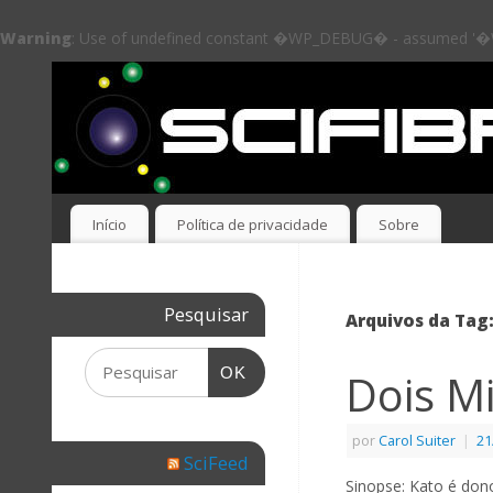
Warning
: Use of undefined constant �WP_DEBUG� - assumed '�WP_
Início
Política de privacidade
Sobre
Pesquisar
Arquivos da Tag
OK
Dois Mi
por
Carol Suiter
|
21
SciFeed
Sinopse: Kato é don