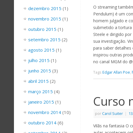
O streaming também 
dezembro 2015
(1)
Pendulum) é um cont
novembro 2015
(1)
homem julgado e co
submetido a tortura 
outubro 2015
(1)
Steele e dirigido p
setembro 2015
(2)
sua investigação. V
para saber detalhe
agosto 2015
(1)
inspirou outras prod
julho 2015
(1)
no canal MGM do @
junho 2015
(3)
Tags
Edgar Allan Poe
,
abril 2015
(2)
março 2015
(4)
Curso n
janeiro 2015
(1)
novembro 2014
(10)
por
Carol Suiter
|
13
outubro 2014
(6)
Vilãs na fantasia O c
aulas acontecem onl