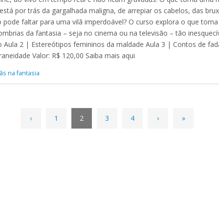
está por trás da gargalhada maligna, de arrepiar os cabelos, das br
o pode faltar para uma vilã imperdoável? O curso explora o que torn
brias da fantasia – seja no cinema ou na televisão – tão inesquecív
 Aula 2 | Estereótipos femininos da maldade Aula 3 | Contos de fadas
raneidade Valor: R$ 120,00 Saiba mais aqui
lãs na fantasia
‹
1
2
3
4
›
»