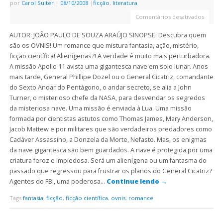
por
Carol Suiter
|
08/10/2008
|
ficção
,
literatura
Comentários desativados
AUTOR: JOÃO PAULO DE SOUZA ARAÚJO SINOPSE: Descubra quem
são os OVNIS! Um romance que mistura fantasia, ação, mistério,
ficção científica! Alienígenas?! A verdade é muito mais perturbadora.
A missão Apollo 11 avista uma gigantesca nave em solo lunar. Anos
mais tarde, General Phillipe Dozel ou o General Cicatriz, comandante
do Sexto Andar do Pentágono, o andar secreto, se alia a John
Turner, o misterioso chefe da NASA, para desvendar os segredos
da misteriosa nave. Uma missão é enviada à Lua. Uma missão
formada por cientistas astutos como Thomas James, Mary Anderson,
Jacob Mattew e por militares que são verdadeiros predadores como
Cadáver Assassino, a Donzela da Morte, Nefasto. Mas, os enigmas
da nave gigantesca são bem guardados. A nave é protegida por uma
criatura feroz e impiedosa. Será um alienígena ou um fantasma do
passado que regressou para frustrar os planos do General Cicatriz?
Agentes do FBI, uma poderosa…
Continue lendo
→
Tags
fantasia
,
ficção
,
ficção científica
,
ovnis
,
romance