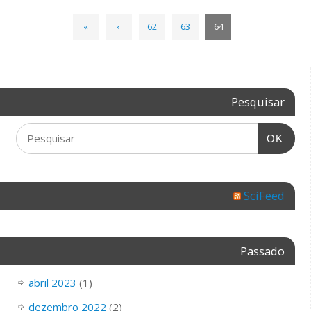
«
‹
62
63
64
Pesquisar
OK
SciFeed
Passado
abril 2023
(1)
dezembro 2022
(2)