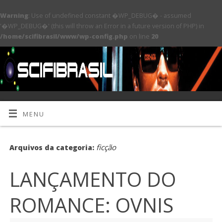
Warning
: Use of undefined constant �WP_DEBUG� - assumed
'�WP_DEBUG�' (this will throw an Error in a future version of PHP) in
/home/scifibrasil/www/wp-config.php
on line
20
MENU
ficção
Arquivos da categoria:
LANÇAMENTO DO
ROMANCE: OVNIS