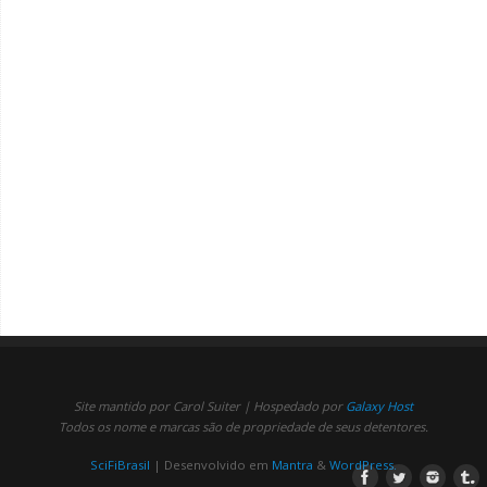
Site mantido por Carol Suiter | Hospedado por
Galaxy Host
Todos os nome e marcas são de propriedade de seus detentores.
SciFiBrasil
| Desenvolvido em
Mantra
&
WordPress.